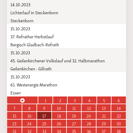
14.10.2023
Lichterlauf in Steckenborn
Steckenborn
15.10.2023
37. Refrather Herbstlauf
Bergisch Gladbach-Refrath
15.10.2023
45. Geilenkirchener Volkslauf und 32. Halbmarathon
Geilenkirchen - Gillrath
15.10.2023
61. Westenergie Marathon
Essen
1
2
3
4
5
6
7
8
9
10
11
12
13
14
15
16
17
18
19
20
21
22
23
24
25
26
27
28
29
30
31
32
33
34
35
36
37
38