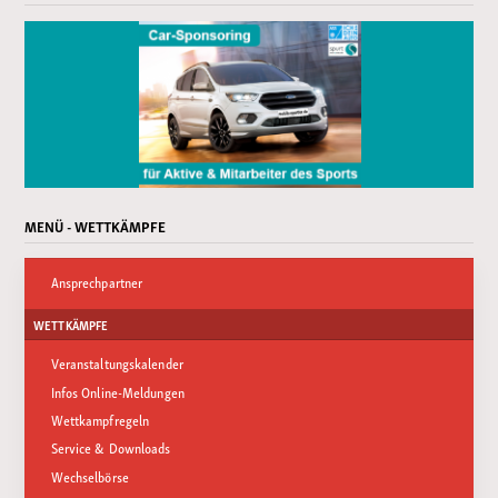
MENÜ - WETTKÄMPFE
Ansprechpartner
WETTKÄMPFE
Veranstaltungskalender
Infos Online-Meldungen
Wettkampfregeln
Service & Downloads
Wechselbörse