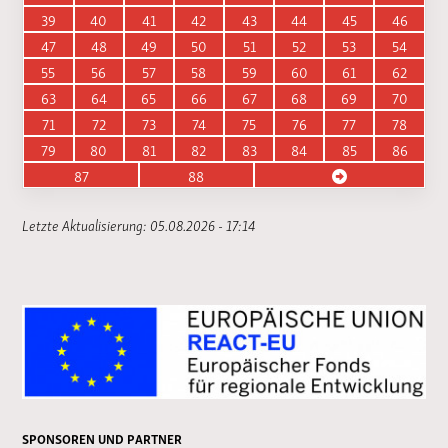
39
40
41
42
43
44
45
46
47
48
49
50
51
52
53
54
55
56
57
58
59
60
61
62
63
64
65
66
67
68
69
70
71
72
73
74
75
76
77
78
79
80
81
82
83
84
85
86
87
88
Letzte Aktualisierung: 05.08.2026 - 17:14
SPONSOREN UND PARTNER