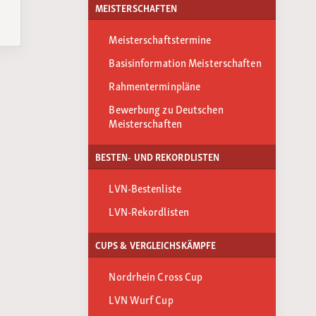
MEISTERSCHAFTEN
Meisterschaftstermine
Basisinformation Meisterschaften
Rahmenterminpläne
Bewerbung zu Deutschen
Meisterschaften
BESTEN- UND REKORDLISTEN
LVN-Bestenliste
LVN-Rekordlisten
CUPS & VERGLEICHSKÄMPFE
Nordrhein Cross Cup
LVN Wurf Cup