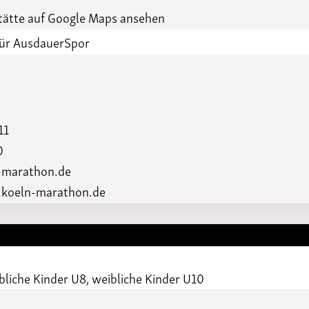
Funktionäre
altertagungen
ätte auf Google Maps ansehen
LSB-
Schutzkonzeptgenerator
für AusdauerSpor
11
0
-marathon.de
koeln-marathon.de
bliche Kinder U8, weibliche Kinder U10