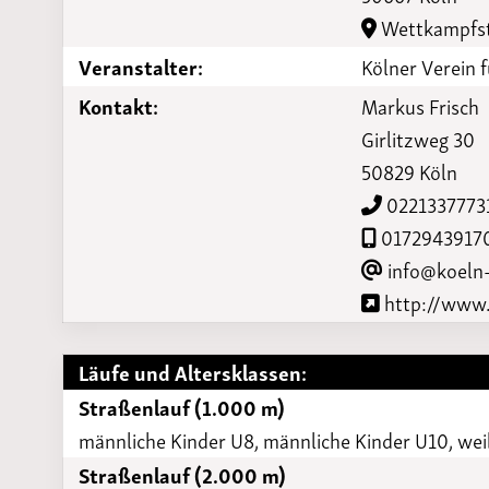
Laufveranst
Wettkampfst
2023
Veranstalter:
Kölner Verein 
Kontakt:
Markus Frisch
Girlitzweg 30
50829 Köln
0221337773
0172943917
info@koeln
http://www.
Läufe und Altersklassen:
Straßenlauf (1.000 m)
männliche Kinder U8, männliche Kinder U10, wei
Straßenlauf (2.000 m)