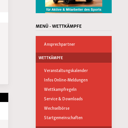
MENÜ - WETTKÄMPFE
Ansprechpartner
WETTKÄMPFE
Veranstaltungskalender
Infos Online-Meldungen
Wettkampfregeln
Service & Downloads
Wechselbörse
Startgemeinschaften