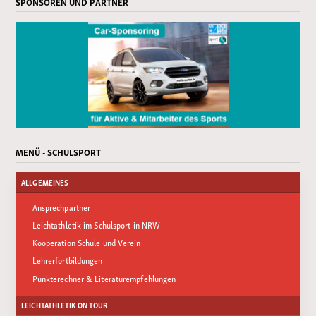
SPONSOREN UND PARTNER
MENÜ - SCHULSPORT
ALLGEMEINES
Ansprechpartner
Leichtathletik im Schulsport in NRW
Kooperation Schule und Verein
Lehrerfortbildungen
Punkterechner & Literaturempfehlungen
LEICHTATHLETIK ON TOUR