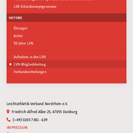
LSB-Schutzkonzeptgenerator
HISTORIE
Ehrungen
Archiv
50 Jahre LVN
Aufnahme in den LVN
LVN-Mitgliedsbeitrag
Verbandsmitteilungen
Leichtathletik-Verband Nordrhein e.V.
Friedrich-Alfred-Allee 25, 47055 Duisburg
(+49) 0203 7381 - 639
IMPRESSUM