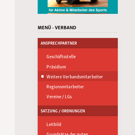
MENÜ - VERBAND
ANSPRECHPARTNER
Geschäftsstelle
Präsidium
Weitere Verbandsmitarbeiter
Regionsmitarbeiter
Vereine / LGs
SATZUNG / ORDNUNGEN
Leitbild
Grundsätze der guten