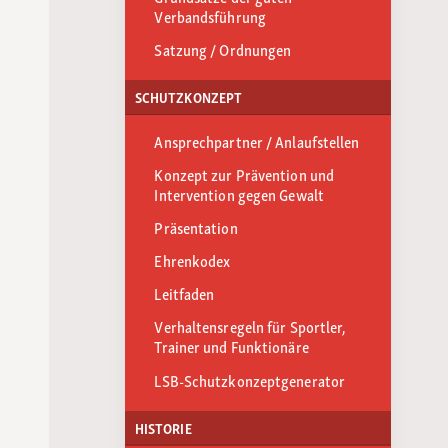
Verbandsführung
Satzung / Ordnungen
SCHUTZKONZEPT
Ansprechpartner / Anlaufstellen
Konzept zur Prävention und
Intervention gegen Gewalt
Präsentation
Ehrenkodex
Leitfaden
Verhaltensregeln für Sportler,
Trainer und Funktionäre
LSB-Schutzkonzeptgenerator
HISTORIE