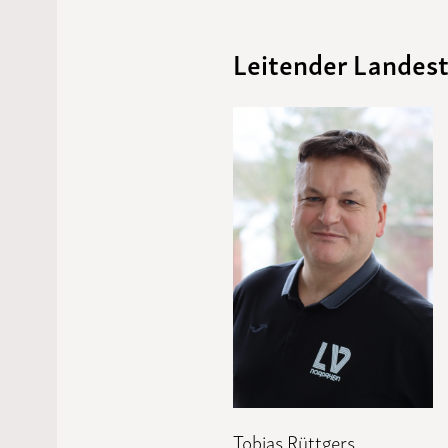
Laufveranst
2023
Leitender Landest
Tobias Rüttgers