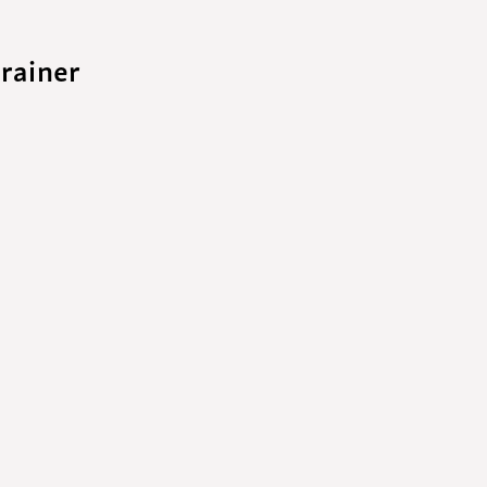
Funktionäre
altertagungen
LSB-
rainer
Schutzkonzeptgenerator