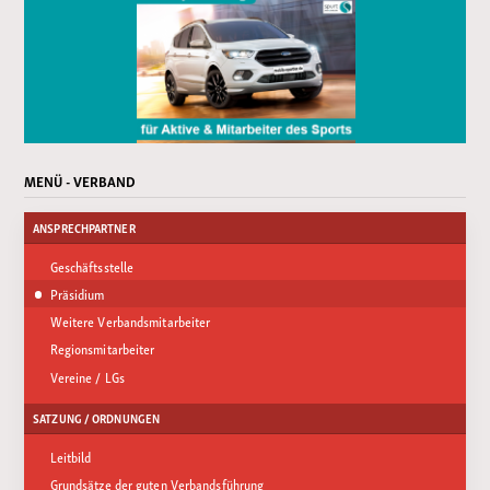
MENÜ - VERBAND
ANSPRECHPARTNER
Geschäftsstelle
Präsidium
Weitere Verbandsmitarbeiter
Regionsmitarbeiter
Vereine / LGs
SATZUNG / ORDNUNGEN
Leitbild
Grundsätze der guten Verbandsführung