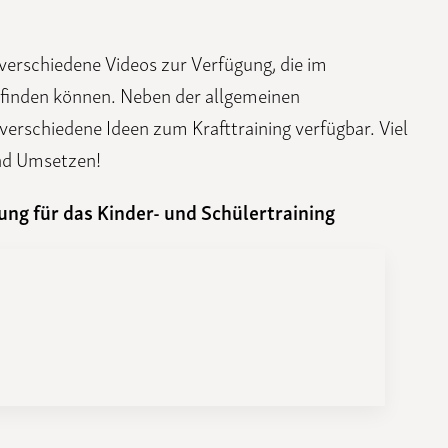
Funktionäre
altertagungen
LSB-
Schutzkonzeptgenerator
r verschiedene Videos zur Verfügung, die im
finden können. Neben der allgemeinen
verschiedene Ideen zum Krafttraining verfügbar. Viel
nd Umsetzen!
ng für das Kinder- und Schülertraining