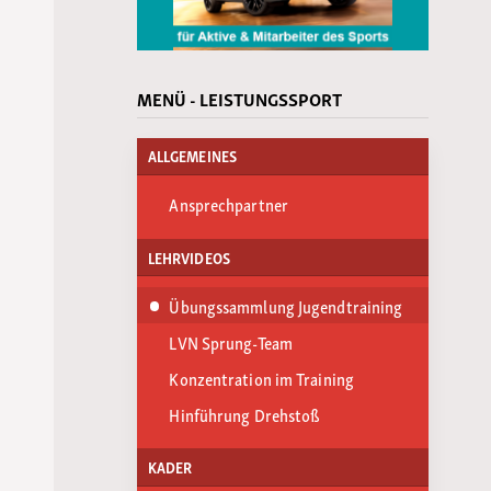
MENÜ - LEISTUNGSSPORT
ALLGEMEINES
Ansprechpartner
LEHRVIDEOS
Übungssammlung Jugendtraining
LVN Sprung-Team
Konzentration im Training
Hinführung Drehstoß
KADER