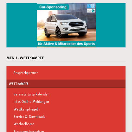
MENÜ - WETTKÄMPFE
Ansprechpartner
WETTKÄMPFE
Veranstaltungskalender
Infos Online-Meldungen
Wettkampfregeln
Service & Downloads
Wechselbörse
Startgemeinschaften