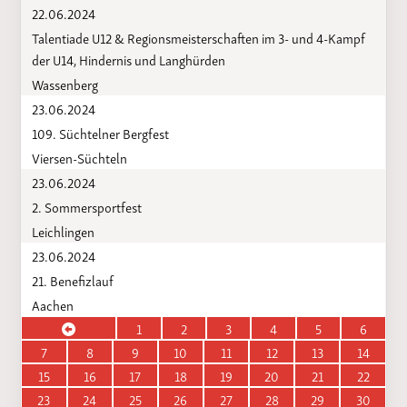
22.06.2024
Talentiade U12 & Regionsmeisterschaften im 3- und 4-Kampf
der U14, Hindernis und Langhürden
Wassenberg
23.06.2024
109. Süchtelner Bergfest
Viersen-Süchteln
23.06.2024
2. Sommersportfest
Leichlingen
23.06.2024
21. Benefizlauf
Aachen
1
2
3
4
5
6
7
8
9
10
11
12
13
14
15
16
17
18
19
20
21
22
23
24
25
26
27
28
29
30