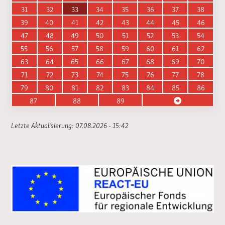
31
32
33
34
35
36
37
38
39
40
41
42
43
44
45
46
47
48
49
50
51
52
53
54
55
56
57
58
59
60
61
62
63
64
65
66
67
68
69
70
71
72
73
74
75
76
77
78
79
80
81
82
83
84
85
86
87
88
89
Letzte Aktualisierung: 07.08.2026 - 15:42