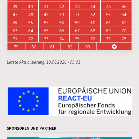
39
40
41
42
43
44
45
46
47
48
49
50
51
52
53
54
55
56
57
58
59
60
61
62
63
64
65
66
67
68
69
70
71
72
73
74
75
76
77
78
79
80
81
82
83
Letzte Aktualisierung: 10.08.2026 - 05:01
SPONSOREN UND PARTNER