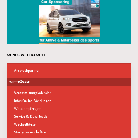
MENÜ - WETTKÄMPFE
Ansprechpartner
WETTKÄMPFE
Veranstaltungskalender
Infos Online-Meldungen
Wettkampfregeln
Service & Downloads
Wechselbörse
Startgemeinschaften