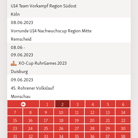
U14 Team Vorkampf Region Südost
Köln
08.06.2023
Vorrunde U14 Nachwuchscup Region Mitte
Remscheid
08.06 -
09.06.2023
XO-Cup RuhrGames 2023
Duisburg
09.06.2023
45. Rohrener Volkslauf
Monschau
1
2
3
4
5
6
7
8
9
10
11
12
13
14
15
16
17
18
19
20
21
22
23
24
25
26
27
28
29
30
31
32
33
34
35
36
37
38