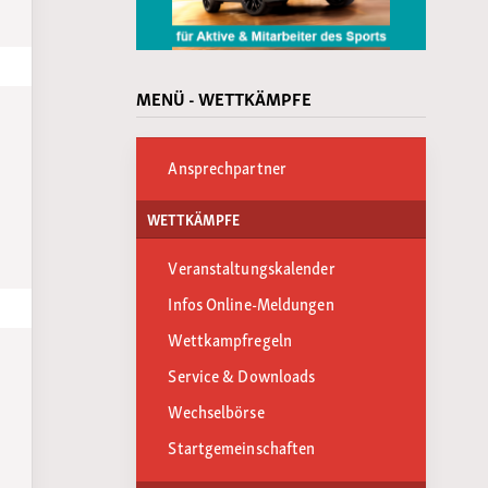
MENÜ - WETTKÄMPFE
Ansprechpartner
WETTKÄMPFE
Veranstaltungskalender
Infos Online-Meldungen
Wettkampfregeln
Service & Downloads
Wechselbörse
Startgemeinschaften