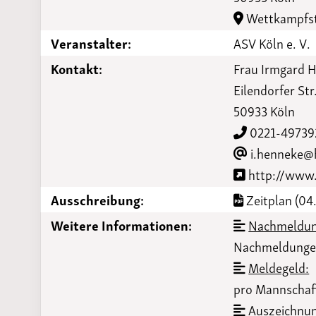
Laufveranst
Wettkampfst
2023
Veranstalter:
ASV Köln e. V.
Kontakt:
Frau Irmgard 
Eilendorfer Str
50933 Köln
0221-49739
i.henneke@
http://www.
Ausschreibung:
Zeitplan (04.
Weitere Informationen:
Nachmeldun
Nachmeldungen
Meldegeld:
pro Mannschaf
Auszeichnu