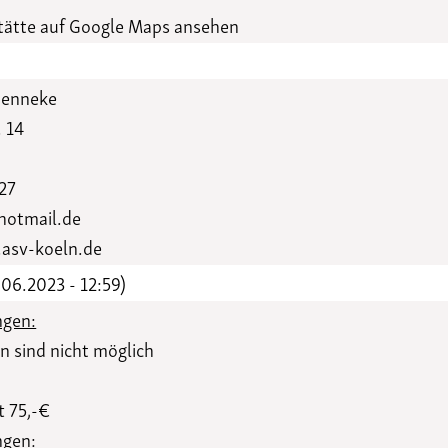
Funktionäre
altertagungen
ätte auf Google Maps ansehen
LSB-
Schutzkonzeptgenerator
Henneke
. 14
27
hotmail.de
asv-koeln.de
06.2023 - 12:59)
gen:
 sind nicht möglich
t 75,-€
ngen: