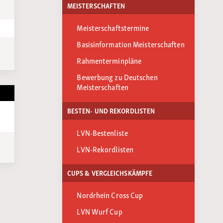
MEISTERSCHAFTEN
Meisterschaftstermine
Basisinformation Meisterschaften
Rahmenterminpläne
Bewerbung zu Deutschen
Meisterschaften
BESTEN- UND REKORDLISTEN
LVN-Bestenliste
LVN-Rekordlisten
CUPS & VERGLEICHSKÄMPFE
Nordrhein Cross Cup
LVN Wurf Cup