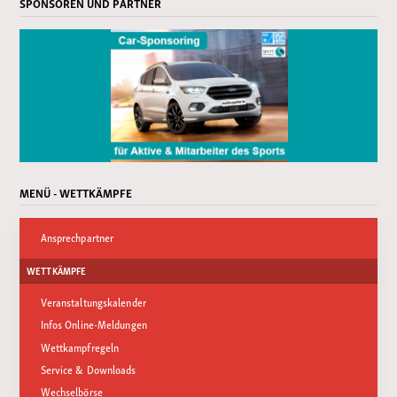
SPONSOREN UND PARTNER
MENÜ - WETTKÄMPFE
Ansprechpartner
WETTKÄMPFE
Veranstaltungskalender
Infos Online-Meldungen
Wettkampfregeln
Service & Downloads
Wechselbörse