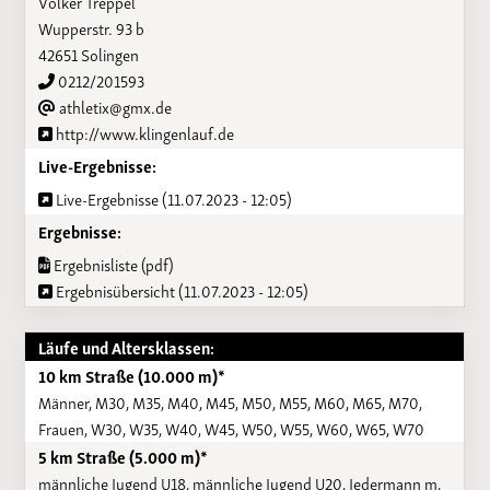
Volker Treppel
Wupperstr. 93 b
42651 Solingen
0212/201593
athletix@gmx.de
http://www.klingenlauf.de
Live-Ergebnisse:
Live-Ergebnisse (11.07.2023 - 12:05)
Ergebnisse:
Ergebnisliste (pdf)
Ergebnisübersicht (11.07.2023 - 12:05)
Läufe und Altersklassen:
10 km Straße (10.000 m)*
Männer, M30, M35, M40, M45, M50, M55, M60, M65, M70,
Frauen, W30, W35, W40, W45, W50, W55, W60, W65, W70
5 km Straße (5.000 m)*
männliche Jugend U18, männliche Jugend U20, Jedermann m,