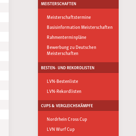
MEISTERSCHAFTEN
Meisterschaftstermine
Basisinformation Meisterschaften
Rahmenterminpläne
Bewerbung zu Deutschen
Meisterschaften
BESTEN- UND REKORDLISTEN
LVN-Bestenliste
LVN-Rekordlisten
CUPS & VERGLEICHSKÄMPFE
Nordrhein Cross Cup
LVN Wurf Cup