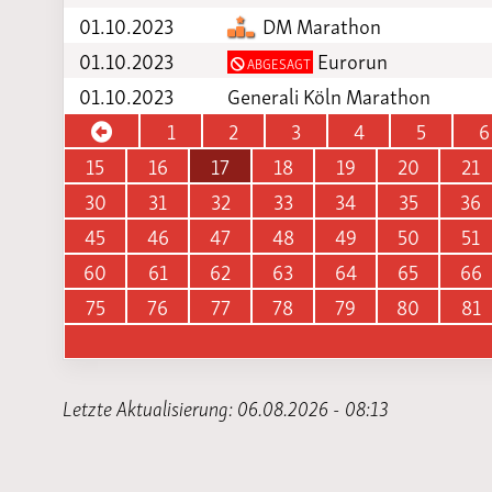
01.10.2023
DM Marathon
01.10.2023
Eurorun
ABGESAGT
01.10.2023
Generali Köln Marathon
1
2
3
4
5
6
15
16
17
18
19
20
21
30
31
32
33
34
35
36
45
46
47
48
49
50
51
60
61
62
63
64
65
66
75
76
77
78
79
80
81
Letzte Aktualisierung: 06.08.2026 - 08:13