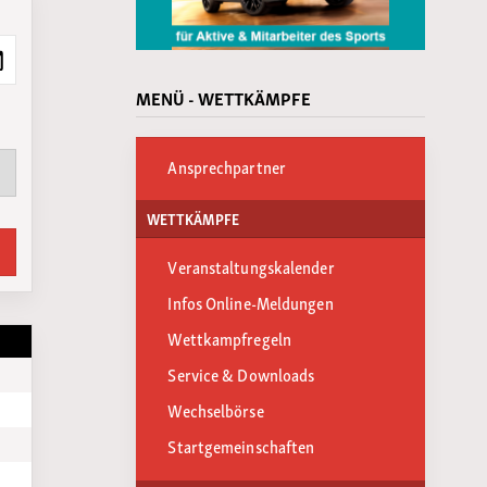
MENÜ - WETTKÄMPFE
Ansprechpartner
WETTKÄMPFE
Veranstaltungskalender
Infos Online-Meldungen
Wettkampfregeln
Service & Downloads
Wechselbörse
Startgemeinschaften