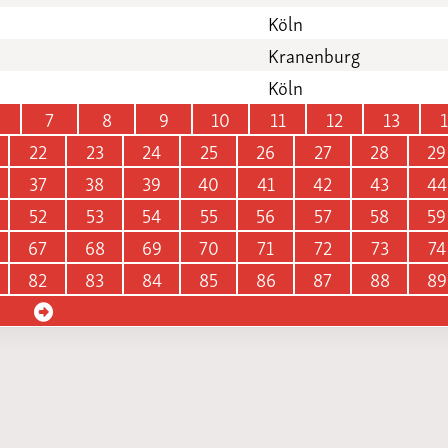
Köln
Kranenburg
Köln
7
8
9
10
11
12
13
22
23
24
25
26
27
28
29
37
38
39
40
41
42
43
44
52
53
54
55
56
57
58
59
67
68
69
70
71
72
73
74
82
83
84
85
86
87
88
89