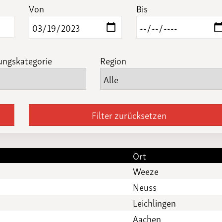
Funktionäre
Von
Bis
altertagungen
LSB-
Schutzkonzeptgenerator
ungskategorie
Region
Filter zurücksetzen
Ort
Weeze
Neuss
Leichlingen
Aachen