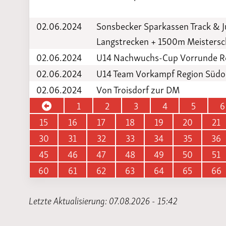
02.06.2024
Sonsbecker Sparkassen Track & J
Langstrecken + 1500m Meistersc
02.06.2024
U14 Nachwuchs-Cup Vorrunde Re
02.06.2024
U14 Team Vorkampf Region Südo
02.06.2024
Von Troisdorf zur DM
1
2
3
4
5
6
15
16
17
18
19
20
21
30
31
32
33
34
35
36
45
46
47
48
49
50
51
60
61
62
63
64
65
66
Letzte Aktualisierung: 07.08.2026 - 15:42