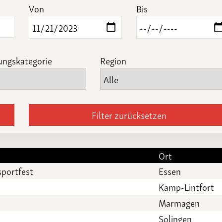
Funktionäre
Von
Bis
altertagungen
LSB-
Schutzkonzeptgenerator
ungskategorie
Region
Filter zurücksetzen
Ort
sportfest
Essen
Kamp-Lintfort
Marmagen
Solingen