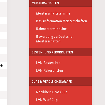
MEISTERSCHAFTEN
Meisterschaftstermine
Basisinformation Meisterschaften
Rahmenterminpläne
Bewerbung zu Deutschen
Meisterschaften
BESTEN- UND REKORDLISTEN
LVN-Bestenliste
ch
LVN-Rekordlisten
CUPS & VERGLEICHSKÄMPFE
Nordrhein Cross Cup
LVN Wurf Cup