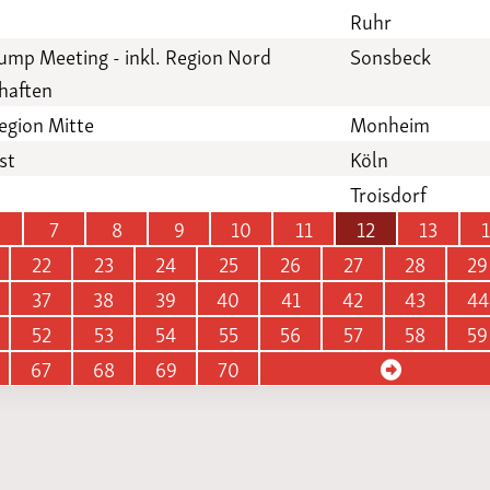
Ruhr
ump Meeting - inkl. Region Nord
Sonsbeck
haften
gion Mitte
Monheim
st
Köln
Troisdorf
7
8
9
10
11
12
13
22
23
24
25
26
27
28
29
37
38
39
40
41
42
43
44
52
53
54
55
56
57
58
59
67
68
69
70