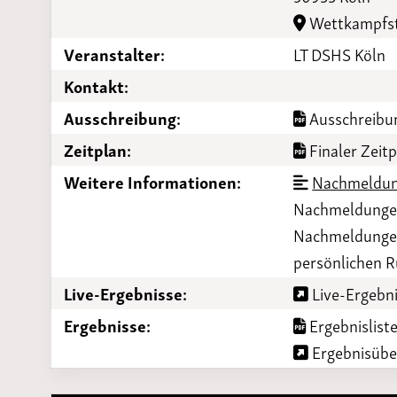
Laufveranst
Wettkampfst
2023
Veranstalter:
LT DSHS Köln
Kontakt:
Ausschreibung:
Ausschreibun
Zeitplan:
Finaler Zeit
Weitere Informationen:
Nachmeldun
Nachmeldungen 
Nachmeldungen 
persönlichen 
Live-Ergebnisse:
Live-Ergebni
Ergebnisse:
Ergebnisliste
Ergebnisüber