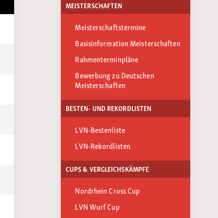
MEISTERSCHAFTEN
Meisterschaftstermine
Basisinformation Meisterschaften
Rahmenterminpläne
Bewerbung zu Deutschen
Meisterschaften
BESTEN- UND REKORDLISTEN
LVN-Bestenliste
LVN-Rekordlisten
CUPS & VERGLEICHSKÄMPFE
Nordrhein Cross Cup
LVN Wurf Cup