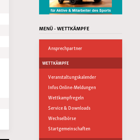
MENÜ - WETTKÄMPFE
Ansprechpartner
WETTKÄMPFE
Veranstaltungskalender
Infos Online-Meldungen
Wettkampfregeln
Service & Downloads
Wechselbörse
Startgemeinschaften