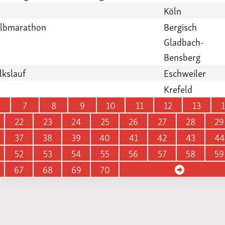
Köln
albmarathon
Bergisch
Gladbach-
Bensberg
lkslauf
Eschweiler
Krefeld
7
8
9
10
11
12
13
22
23
24
25
26
27
28
29
37
38
39
40
41
42
43
44
52
53
54
55
56
57
58
59
67
68
69
70