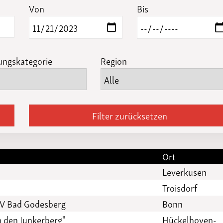
Funktionäre
Von
Bis
altertagungen
LSB-
Schutzkonzeptgenerator
ungskategorie
Region
Filter zurücksetzen
Ort
Leverkusen
Troisdorf
AV Bad Godesberg
Bonn
m den Junkerberg"
Hückelhoven-