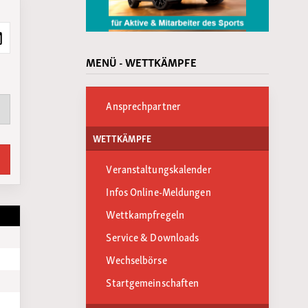
MENÜ - WETTKÄMPFE
Ansprechpartner
WETTKÄMPFE
Veranstaltungskalender
Infos Online-Meldungen
Wettkampfregeln
Service & Downloads
Wechselbörse
Startgemeinschaften