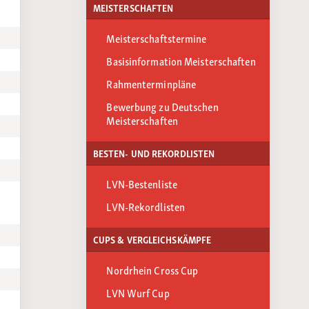
MEISTERSCHAFTEN
Meisterschaftstermine
Basisinformation Meisterschaften
Rahmenterminpläne
Bewerbung zu Deutschen
Meisterschaften
BESTEN- UND REKORDLISTEN
LVN-Bestenliste
LVN-Rekordlisten
CUPS & VERGLEICHSKÄMPFE
Nordrhein Cross Cup
LVN Wurf Cup