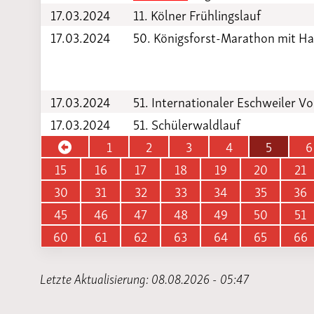
17.03.2024
11. Kölner Frühlingslauf
17.03.2024
50. Königsforst-Marathon mit H
17.03.2024
51. Internationaler Eschweiler Vo
17.03.2024
51. Schülerwaldlauf
1
2
3
4
5
6
15
16
17
18
19
20
21
30
31
32
33
34
35
36
45
46
47
48
49
50
51
60
61
62
63
64
65
66
Letzte Aktualisierung: 08.08.2026 - 05:47