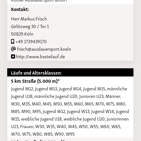
Kontakt:
Herr Markus Frisch
Girlitzweg 30 / Tor 1
50829 Köln
+49 1729439170
frisch@ausdauersport.koeln
http://www.basteilauf.de
Läufe und Altersklassen:
5 km Straße (5.000 m)*
Jugend M12, Jugend M13, Jugend M14, Jugend M15, männliche
Jugend U18, männliche Jugend U20, Junioren U23, Männer,
M30, M35, M40, M45, M50, M55, M60, M65, M70, M75, M80,
M85, M90, M95, Jugend W12, Jugend W13, Jugend W14, Jugend
W15, weibliche Jugend U18, weibliche Jugend U20, Juniorinnen
U23, Frauen, W30, W35, W40, W45, W50, W55, W60, W65,
W70, W75, W80, W85, W90, W95