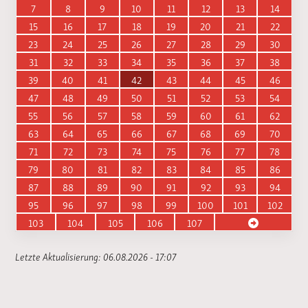
7
8
9
10
11
12
13
14
15
16
17
18
19
20
21
22
23
24
25
26
27
28
29
30
31
32
33
34
35
36
37
38
39
40
41
42
43
44
45
46
47
48
49
50
51
52
53
54
55
56
57
58
59
60
61
62
63
64
65
66
67
68
69
70
71
72
73
74
75
76
77
78
79
80
81
82
83
84
85
86
87
88
89
90
91
92
93
94
95
96
97
98
99
100
101
102
103
104
105
106
107
Letzte Aktualisierung: 06.08.2026 - 17:07