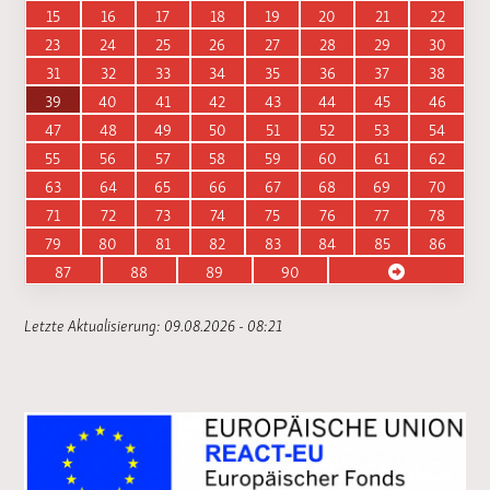
15
16
17
18
19
20
21
22
23
24
25
26
27
28
29
30
31
32
33
34
35
36
37
38
39
40
41
42
43
44
45
46
47
48
49
50
51
52
53
54
55
56
57
58
59
60
61
62
63
64
65
66
67
68
69
70
71
72
73
74
75
76
77
78
79
80
81
82
83
84
85
86
87
88
89
90
Letzte Aktualisierung: 09.08.2026 - 08:21