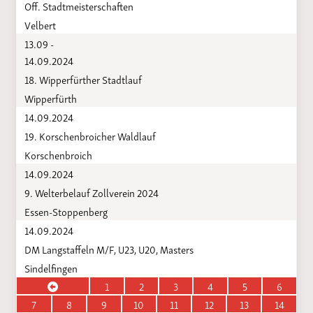
Off. Stadtmeisterschaften
Velbert
13.09 -
14.09.2024
18. Wipperfürther Stadtlauf
Wipperfürth
14.09.2024
19. Korschenbroicher Waldlauf
Korschenbroich
14.09.2024
9. Welterbelauf Zollverein 2024
Essen-Stoppenberg
14.09.2024
DM Langstaffeln M/F, U23, U20, Masters
Sindelfingen
1
2
3
4
5
6
7
8
9
10
11
12
13
14