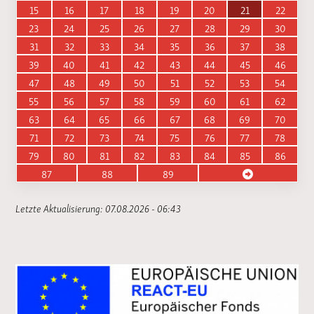
15
16
17
18
19
20
21
22
23
24
25
26
27
28
29
30
31
32
33
34
35
36
37
38
39
40
41
42
43
44
45
46
47
48
49
50
51
52
53
54
55
56
57
58
59
60
61
62
63
64
65
66
67
68
69
70
71
72
73
74
75
76
77
78
79
80
81
82
83
84
85
86
87
88
89
Letzte Aktualisierung: 07.08.2026 - 06:43