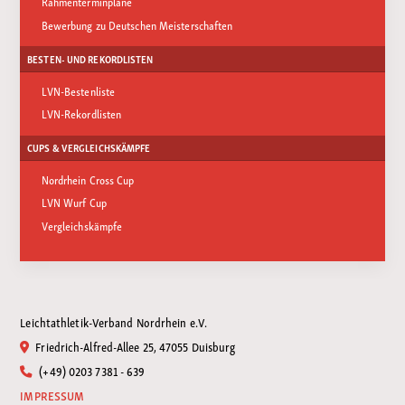
Rahmenterminpläne
Bewerbung zu Deutschen Meisterschaften
BESTEN- UND REKORDLISTEN
LVN-Bestenliste
LVN-Rekordlisten
CUPS & VERGLEICHSKÄMPFE
Nordrhein Cross Cup
LVN Wurf Cup
Vergleichskämpfe
Leichtathletik-Verband Nordrhein e.V.
Friedrich-Alfred-Allee 25, 47055 Duisburg
(+49) 0203 7381 - 639
IMPRESSUM