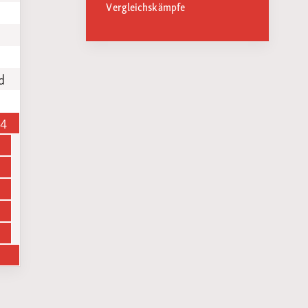
Vergleichskämpfe
d
14