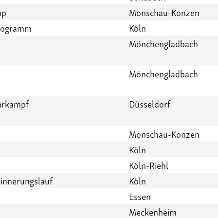
up
Monschau-Konzen
programm
Köln
Mönchengladbach
Mönchengladbach
hrkampf
Düsseldorf
Monschau-Konzen
Köln
Köln-Riehl
innerungslauf
Köln
Essen
Meckenheim