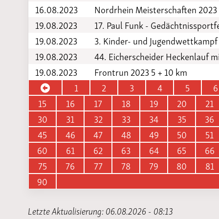
16.08.2023
Nordrhein Meisterschaften 202
19.08.2023
17. Paul Funk - Gedächtnissportf
19.08.2023
3. Kinder- und Jugendwettkampf
19.08.2023
44. Eicherscheider Heckenlauf 
19.08.2023
Frontrun 2023 5 + 10 km
1
2
3
4
5
6
15
16
17
18
19
20
21
30
31
32
33
34
35
36
45
46
47
48
49
50
51
60
61
62
63
64
65
66
75
76
77
78
79
80
81
90
Letzte Aktualisierung: 06.08.2026 - 08:13