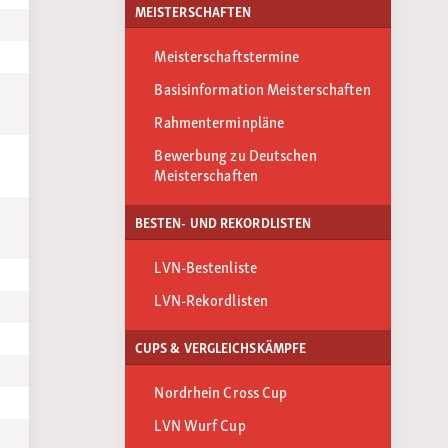
MEISTERSCHAFTEN
Meisterschaftstermine
Basisinformation Meisterschaften
Rahmenterminpläne
Bewerbung zu Deutschen
Meisterschaften
BESTEN- UND REKORDLISTEN
LVN-Bestenliste
LVN-Rekordlisten
CUPS & VERGLEICHSKÄMPFE
Nordrhein Cross Cup
LVN Wurf Cup