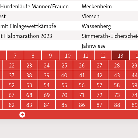
3 Hürdenläufe Männer/Frauen
Meckenheim
est
Viersen
 mit Einlagewettkämpfe
Wassenberg
mit Halbmarathon 2023
Simmerath-Eicherschei
Jahnwiese
7
8
9
10
11
12
13
22
23
24
25
26
27
28
29
37
38
39
40
41
42
43
44
52
53
54
55
56
57
58
59
67
68
69
70
71
72
73
74
82
83
84
85
86
87
88
89