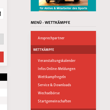
MENÜ - WETTKÄMPFE
Ansprechpartner
WETTKÄMPFE
Veranstaltungskalender
Infos Online-Meldungen
Wettkampfregeln
Service & Downloads
Wechselbörse
Startgemeinschaften