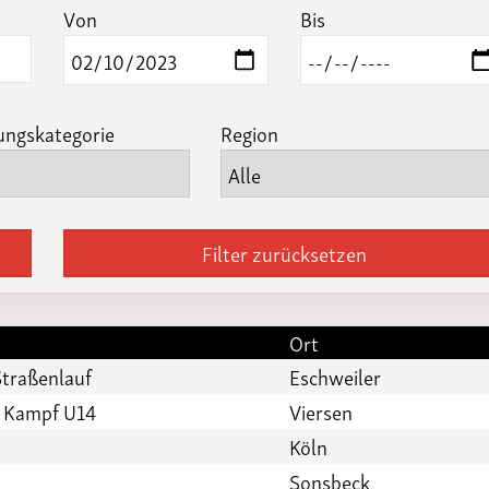
Funktionäre
Von
Bis
altertagungen
LSB-
Schutzkonzeptgenerator
ungskategorie
Region
Filter zurücksetzen
Ort
Straßenlauf
Eschweiler
4 Kampf U14
Viersen
Köln
Sonsbeck