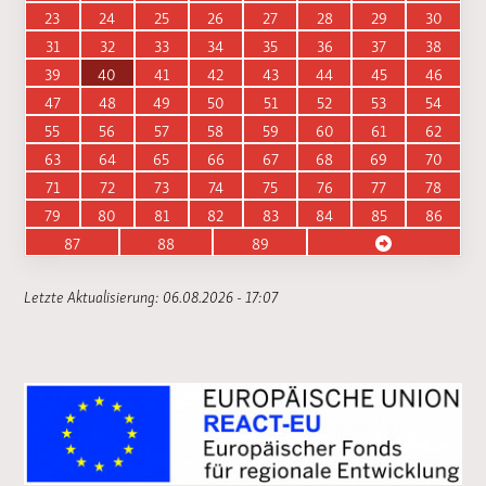
23
24
25
26
27
28
29
30
31
32
33
34
35
36
37
38
39
40
41
42
43
44
45
46
47
48
49
50
51
52
53
54
55
56
57
58
59
60
61
62
63
64
65
66
67
68
69
70
71
72
73
74
75
76
77
78
79
80
81
82
83
84
85
86
87
88
89
Letzte Aktualisierung: 06.08.2026 - 17:07