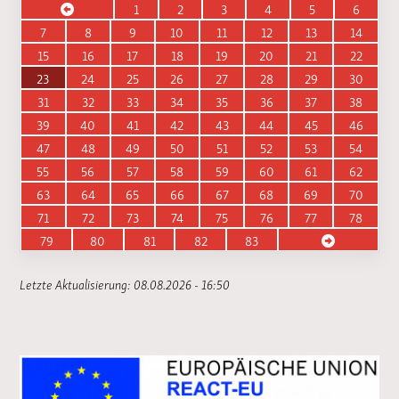
1
2
3
4
5
6
7
8
9
10
11
12
13
14
15
16
17
18
19
20
21
22
23
24
25
26
27
28
29
30
31
32
33
34
35
36
37
38
39
40
41
42
43
44
45
46
47
48
49
50
51
52
53
54
55
56
57
58
59
60
61
62
63
64
65
66
67
68
69
70
71
72
73
74
75
76
77
78
79
80
81
82
83
Letzte Aktualisierung: 08.08.2026 - 16:50