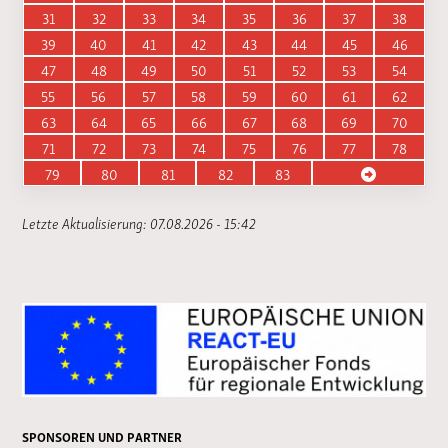
31
32
33
34
35
36
37
38
39
40
41
42
43
44
45
46
47
48
49
50
51
52
53
54
55
56
57
58
59
60
61
62
63
64
65
66
67
68
69
70
71
72
73
74
75
76
77
78
79
80
81
82
83
Letzte Aktualisierung: 07.08.2026 - 15:42
SPONSOREN UND PARTNER