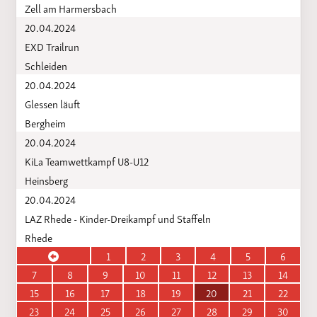
Zell am Harmersbach
20.04.2024
EXD Trailrun
Schleiden
20.04.2024
Glessen läuft
Bergheim
20.04.2024
KiLa Teamwettkampf U8-U12
Heinsberg
20.04.2024
LAZ Rhede - Kinder-Dreikampf und Staffeln
Rhede
1
2
3
4
5
6
7
8
9
10
11
12
13
14
15
16
17
18
19
20
21
22
23
24
25
26
27
28
29
30