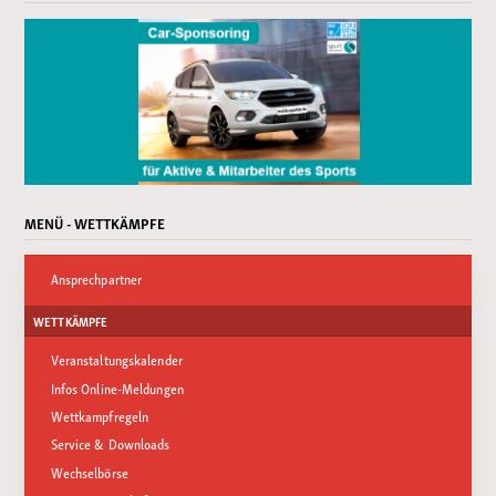
MENÜ - WETTKÄMPFE
Ansprechpartner
WETTKÄMPFE
Veranstaltungskalender
Infos Online-Meldungen
Wettkampfregeln
Service & Downloads
Wechselbörse