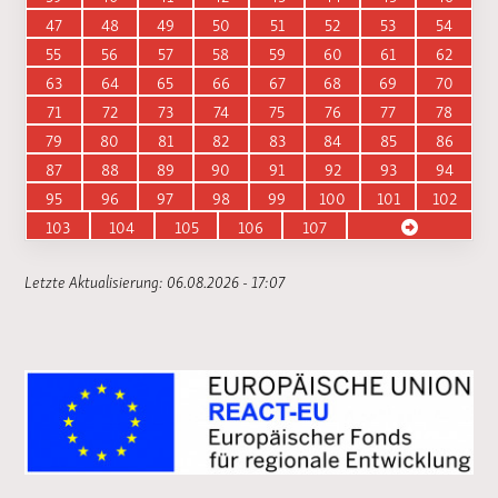
47
48
49
50
51
52
53
54
55
56
57
58
59
60
61
62
63
64
65
66
67
68
69
70
71
72
73
74
75
76
77
78
79
80
81
82
83
84
85
86
87
88
89
90
91
92
93
94
95
96
97
98
99
100
101
102
103
104
105
106
107
Letzte Aktualisierung: 06.08.2026 - 17:07