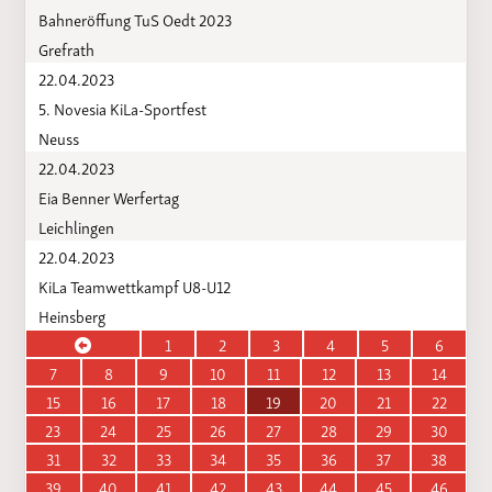
Bahneröffung TuS Oedt 2023
Grefrath
22.04.2023
5. Novesia KiLa-Sportfest
Neuss
22.04.2023
Eia Benner Werfertag
Leichlingen
22.04.2023
KiLa Teamwettkampf U8-U12
Heinsberg
1
2
3
4
5
6
7
8
9
10
11
12
13
14
15
16
17
18
19
20
21
22
23
24
25
26
27
28
29
30
31
32
33
34
35
36
37
38
39
40
41
42
43
44
45
46