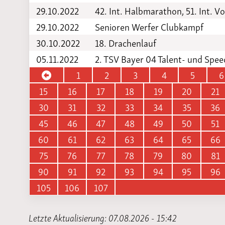
29.10.2022
42. Int. Halbmarathon, 51. Int. Vo
29.10.2022
Senioren Werfer Clubkampf
30.10.2022
18. Drachenlauf
05.11.2022
2. TSV Bayer 04 Talent- und Spe
1
2
3
4
5
6
15
16
17
18
19
20
21
30
31
32
33
34
35
36
45
46
47
48
49
50
51
60
61
62
63
64
65
66
75
76
77
78
79
80
81
90
91
92
93
94
95
96
105
106
107
Letzte Aktualisierung: 07.08.2026 - 15:42