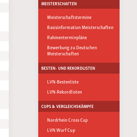
MEISTERSCHAFTEN
Meisterschaftstermine
Basisinformation Meisterschaften
Rahmenterminpläne
Bewerbung zu Deutschen
Meisterschaften
BESTEN- UND REKORDLISTEN
LVN-Bestenliste
LVN-Rekordlisten
CUPS & VERGLEICHSKÄMPFE
Nordrhein Cross Cup
LVN Wurf Cup