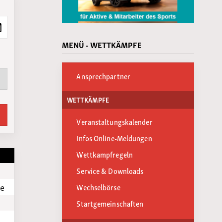
MENÜ - WETTKÄMPFE
Ansprechpartner
WETTKÄMPFE
Veranstaltungskalender
Infos Online-Meldungen
Wettkampfregeln
Service & Downloads
ee
Wechselbörse
Startgemeinschaften