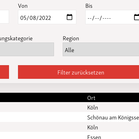
Funktionäre
Von
Bis
altertagungen
LSB-
Schutzkonzeptgenerator
ungskategorie
Region
Filter zurücksetzen
Ort
Köln
Schönau am Königss
Köln
Essen