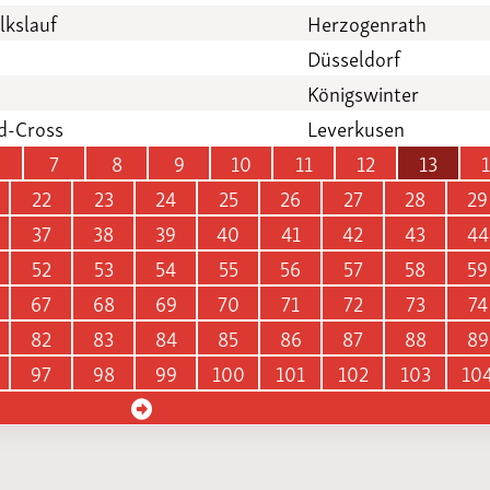
lkslauf
Herzogenrath
Düsseldorf
Königswinter
ed-Cross
Leverkusen
7
8
9
10
11
12
13
22
23
24
25
26
27
28
29
37
38
39
40
41
42
43
44
52
53
54
55
56
57
58
59
67
68
69
70
71
72
73
74
82
83
84
85
86
87
88
89
97
98
99
100
101
102
103
10