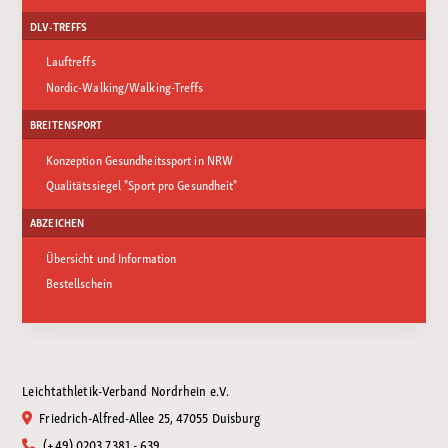
DLV-TREFFS
Lauftreffs
Nordic-Walking/Walking-Treffs
BREITENSPORT
Konzeption Gesundheitssport in NRW
Qualitätssiegel "Sport pro Gesundheit"
ABZEICHEN
Übersicht und Information
Bestellschein
Leichtathletik-Verband Nordrhein e.V.
Friedrich-Alfred-Allee 25, 47055 Duisburg
(+49) 0203 7381 - 639