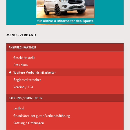
MENÜ - VERBAND
ANSPRECHPARTNER
Geschäftsstelle
Präsidium
Weitere Verbandsmitarbeiter
Regionsmitarbeiter
Vereine / LGs
SATZUNG / ORDNUNGEN
Leitbild
Grundsätze der guten Verbandsführung
Satzung / Ordnungen