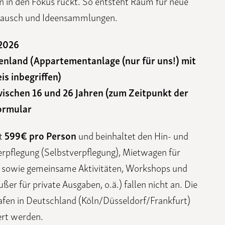
n in den Fokus rückt. So entsteht Raum für neue
tausch und Ideensammlungen.
 2026
enland (Appartementanlage (nur für uns!) mit
is inbegriffen)
ischen 16 und 26 Jahren (zum Zeitpunkt der
ormular
gt
599€ pro Person
und beinhaltet den Hin- und
erpflegung (Selbstverpflegung), Mietwagen für
t sowie gemeinsame Aktivitäten, Workshops und
ußer für private Ausgaben, o.ä.) fallen nicht an. Die
fen in Deutschland (Köln/Düsseldorf/Frankfurt)
ert werden.