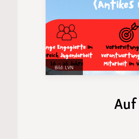
Laufveranst
2023
Bild: LVN
Auf