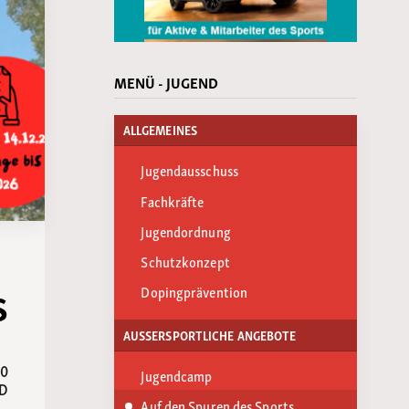
MENÜ - JUGEND
ALLGEMEINES
Jugendausschuss
Fachkräfte
Jugendordnung
Schutzkonzept
s
Dopingprävention
AUSSERSPORTLICHE ANGEBOTE
20
Jugendcamp
ND
Auf den Spuren des Sports