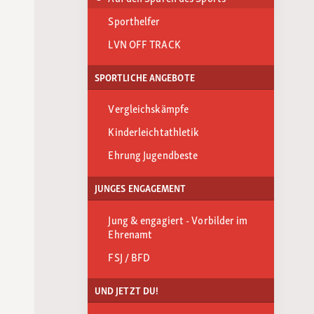
Sporthelfer
LVN OFF TRACK
SPORTLICHE ANGEBOTE
Vergleichskämpfe
Kinderleichtathletik
Ehrung Jugendbeste
JUNGES ENGAGEMENT
Jung & engagiert - Vorbilder im
Ehrenamt
FSJ / BFD
UND JETZT DU!