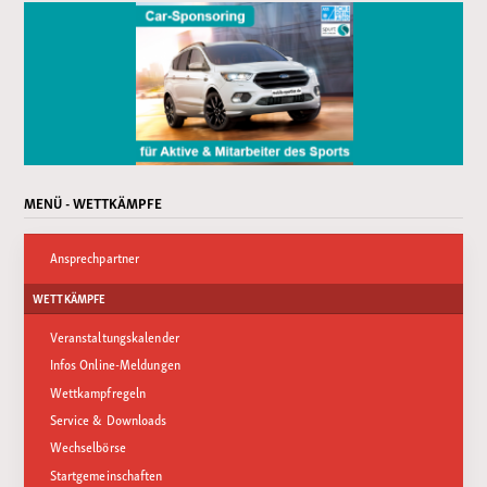
MENÜ - WETTKÄMPFE
Ansprechpartner
WETTKÄMPFE
Veranstaltungskalender
Infos Online-Meldungen
Wettkampfregeln
Service & Downloads
Wechselbörse
Startgemeinschaften