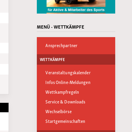
MENÜ - WETTKÄMPFE
Ansprechpartner
WETTKÄMPFE
Veranstaltungskalender
Infos Online-Meldungen
Wettkampfregeln
Service & Downloads
Wechselbörse
Startgemeinschaften