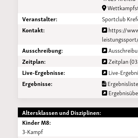
Laufveranst
Wettkampfst
2023
Veranstalter:
Sportclub Kref
Kontakt:
https://www
leistungssport/
Ausschreibung:
Ausschreibu
Zeitplan:
Zeitplan (03
Live-Ergebnisse:
Live-Ergebni
Ergebnisse:
Ergebnisliste
Ergebnisüber
Altersklassen und Disziplinen:
Kinder M8:
3-Kampf