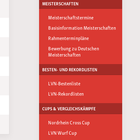
MEISTERSCHAFTEN
Meisterschaftstermine
Basisinformation Meisterschaften
Rahmenterminpläne
Bewerbung zu Deutschen
Meisterschaften
BESTEN- UND REKORDLISTEN
LVN-Bestenliste
LVN-Rekordlisten
CUPS & VERGLEICHSKÄMPFE
Nordrhein Cross Cup
LVN Wurf Cup