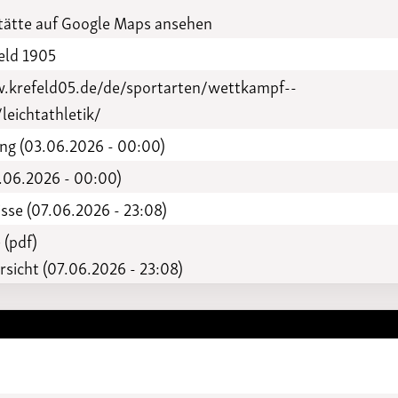
Funktionäre
altertagungen
ätte auf Google Maps ansehen
LSB-
Schutzkonzeptgenerator
eld 1905
.krefeld05.de/de/sportarten/wettkampf--
leichtathletik/
ng (03.06.2026 - 00:00)
.06.2026 - 00:00)
sse (07.06.2026 - 23:08)
 (pdf)
sicht (07.06.2026 - 23:08)