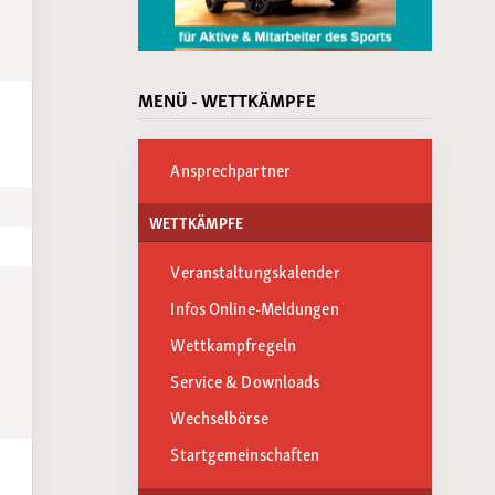
MENÜ - WETTKÄMPFE
Ansprechpartner
WETTKÄMPFE
Veranstaltungskalender
Infos Online-Meldungen
Wettkampfregeln
Service & Downloads
Wechselbörse
Startgemeinschaften