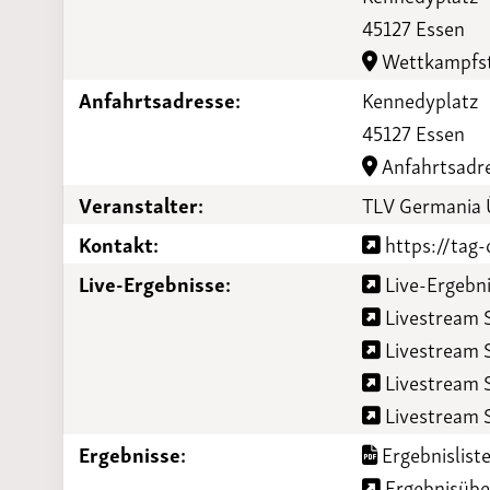
Laufveranst
45127 Essen
2023
Wettkampfst
Anfahrtsadresse:
Kennedyplatz
45127 Essen
Anfahrtsadr
Veranstalter:
TLV Germania 
Kontakt:
https://tag-
Live-Ergebnisse:
Live-Ergebni
Livestream S
Livestream S
Livestream S
Livestream S
Ergebnisse:
Ergebnisliste
Ergebnisüber