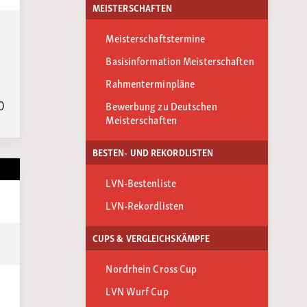
MEISTERSCHAFTEN
Meisterschaftstermine
Basisinformation Meisterschaften
Rahmenterminpläne
0
Bewerbung zu Deutschen
Meisterschaften
BESTEN- UND REKORDLISTEN
LVN-Bestenliste
LVN-Rekordlisten
CUPS & VERGLEICHSKÄMPFE
Nordrhein Cross Cup
LVN Wurf Cup