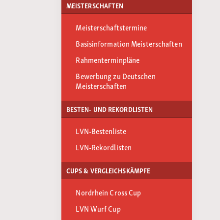
MEISTERSCHAFTEN
Meisterschaftstermine
Basisinformation Meisterschaften
Rahmenterminpläne
Bewerbung zu Deutschen
Meisterschaften
BESTEN- UND REKORDLISTEN
LVN-Bestenliste
LVN-Rekordlisten
CUPS & VERGLEICHSKÄMPFE
Nordrhein Cross Cup
LVN Wurf Cup