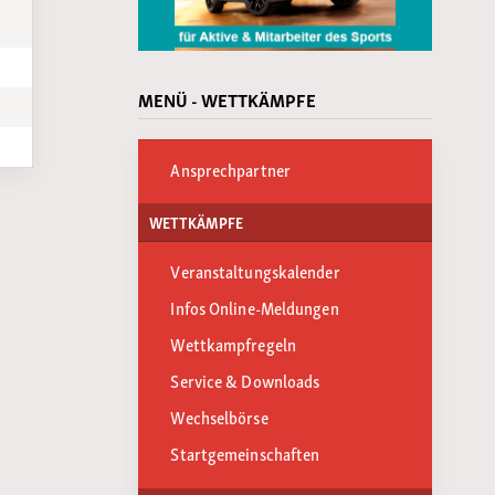
MENÜ - WETTKÄMPFE
Ansprechpartner
WETTKÄMPFE
Veranstaltungskalender
Infos Online-Meldungen
Wettkampfregeln
Service & Downloads
Wechselbörse
Startgemeinschaften