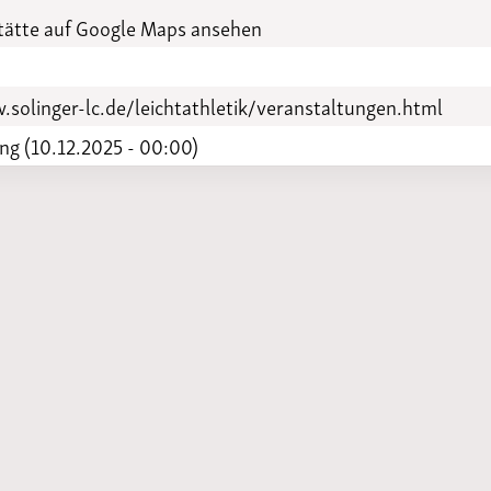
Funktionäre
altertagungen
ätte auf Google Maps ansehen
LSB-
Schutzkonzeptgenerator
solinger-lc.de/leichtathletik/veranstaltungen.html
g (10.12.2025 - 00:00)