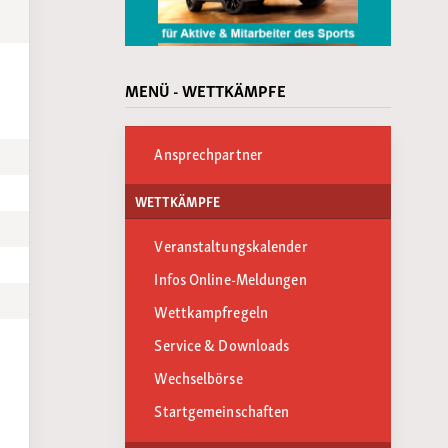
MENÜ - WETTKÄMPFE
Ansprechpartner
WETTKÄMPFE
Veranstaltungskalender
Infos Online-Meldungen
Wettkampfregeln
Service & Downloads
Wechselbörse
Startgemeinschaften