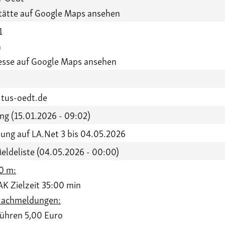
Funktionäre
altertagungen
ätte auf Google Maps ansehen
LSB-
Schutzkonzeptgenerator
1
h
esse auf Google Maps ansehen
tus-oedt.de
g (15.01.2026 - 09:02)
ung auf LA.Net 3 bis 04.05.2026
eldeliste (04.05.2026 - 00:00)
00 m:
 Zielzeit 35:00 min
Nachmeldungen:
hren 5,00 Euro