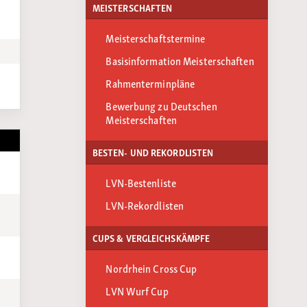
MEISTERSCHAFTEN
Meisterschaftstermine
Basisinformation Meisterschaften
Rahmenterminpläne
Bewerbung zu Deutschen
Meisterschaften
BESTEN- UND REKORDLISTEN
LVN-Bestenliste
LVN-Rekordlisten
CUPS & VERGLEICHSKÄMPFE
Nordrhein Cross Cup
LVN Wurf Cup