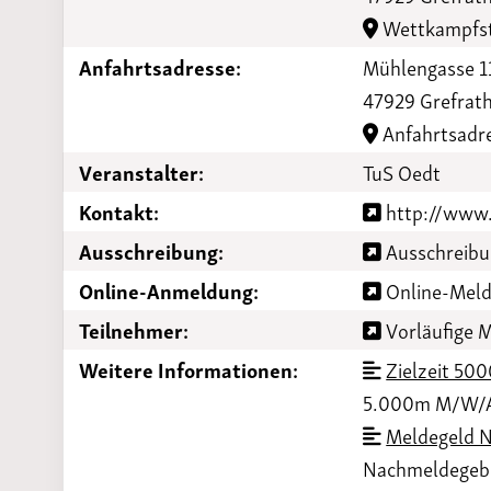
Laufveranst
Wettkampfst
2023
Anfahrtsadresse:
Mühlengasse 1
47929 Grefrat
Anfahrtsadr
Veranstalter:
TuS Oedt
Kontakt:
http://www.
Ausschreibung:
Ausschreibun
Online-Anmeldung:
Online-Meld
Teilnehmer:
Vorläufige M
Weitere Informationen:
Zielzeit 50
5.000m M/W/AK
Meldegeld 
Nachmeldegebü