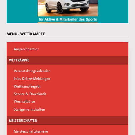
MENÜ - WETTKÄMPFE
Ansprechpartner
WETTKÄMPFE
Veranstaltungskalender
Infos Online-Meldungen
Wettkampfregeln
Service & Downloads
Wechselbörse
Startgemeinschaften
MEISTERSCHAFTEN
Meisterschaftstermine