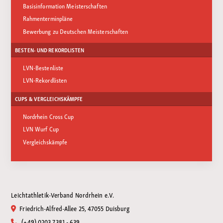
Basisinformation Meisterschaften
Rahmenterminpläne
Bewerbung zu Deutschen Meisterschaften
BESTEN- UND REKORDLISTEN
LVN-Bestenliste
LVN-Rekordlisten
CUPS & VERGLEICHSKÄMPFE
Nordrhein Cross Cup
LVN Wurf Cup
Vergleichskämpfe
Leichtathletik-Verband Nordrhein e.V.
Friedrich-Alfred-Allee 25, 47055 Duisburg
(+49) 0203 7381 - 639