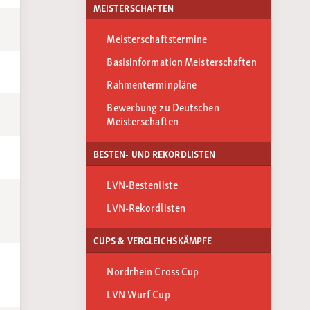
MEISTERSCHAFTEN
Meisterschaftstermine
Basisinformation Meisterschaften
Rahmenterminpläne
Bewerbung zu Deutschen
Meisterschaften
BESTEN- UND REKORDLISTEN
LVN-Bestenliste
LVN-Rekordlisten
CUPS & VERGLEICHSKÄMPFE
Nordrhein Cross Cup
LVN Wurf Cup