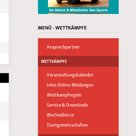
MENÜ - WETTKÄMPFE
Ansprechpartner
WETTKÄMPFE
Veranstaltungskalender
Infos Online-Meldungen
Wettkampfregeln
Service & Downloads
Wechselbörse
Startgemeinschaften