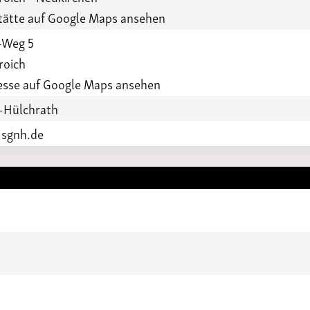
Funktionäre
altertagungen
ätte auf Google Maps ansehen
LSB-
Schutzkonzeptgenerator
-Weg 5
roich
esse auf Google Maps ansehen
-Hülchrath
sgnh.de