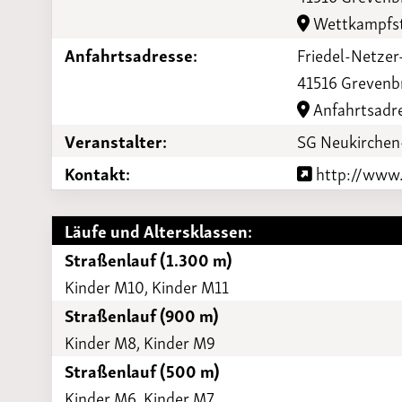
Laufveranst
Wettkampfst
2023
Anfahrtsadresse:
Friedel-Netzer
41516 Grevenb
Anfahrtsadr
Veranstalter:
SG Neukirchen
Kontakt:
http://www.
Läufe und Altersklassen:
Straßenlauf (1.300 m)
Kinder M10, Kinder M11
Straßenlauf (900 m)
Kinder M8, Kinder M9
Straßenlauf (500 m)
Kinder M6, Kinder M7