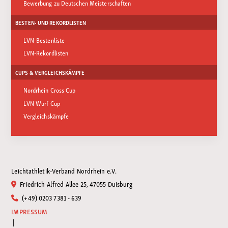
Bewerbung zu Deutschen Meisterschaften
BESTEN- UND REKORDLISTEN
LVN-Bestenliste
LVN-Rekordlisten
CUPS & VERGLEICHSKÄMPFE
Nordrhein Cross Cup
LVN Wurf Cup
Vergleichskämpfe
Leichtathletik-Verband Nordrhein e.V.
Friedrich-Alfred-Allee 25, 47055 Duisburg
(+49) 0203 7381 - 639
IMPRESSUM
|