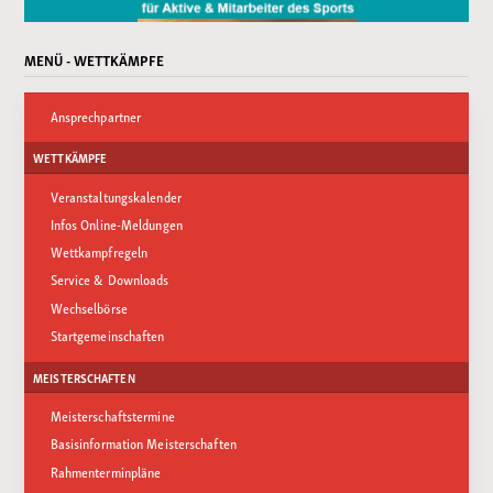
MENÜ - WETTKÄMPFE
Ansprechpartner
WETTKÄMPFE
Veranstaltungskalender
Infos Online-Meldungen
Wettkampfregeln
Service & Downloads
Wechselbörse
Startgemeinschaften
MEISTERSCHAFTEN
Meisterschaftstermine
Basisinformation Meisterschaften
Rahmenterminpläne