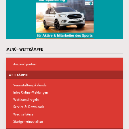
MENÜ - WETTKÄMPFE
Ansprechpartner
WETTKÄMPFE
Veranstaltungskalender
Infos Online-Meldungen
Wettkampfregeln
Service & Downloads
Wechselbörse
Startgemeinschaften