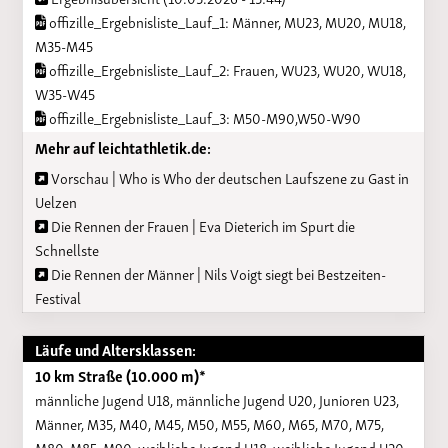
offizille_Ergebnisliste_Lauf_1: Männer, MU23, MU20, MU18,
M35-M45
offizille_Ergebnisliste_Lauf_2: Frauen, WU23, WU20, WU18,
W35-W45
offizille_Ergebnisliste_Lauf_3: M50-M90,W50-W90
Mehr auf leichtathletik.de:
Vorschau | Who is Who der deutschen Laufszene zu Gast in
Uelzen
Die Rennen der Frauen | Eva Dieterich im Spurt die
Schnellste
Die Rennen der Männer | Nils Voigt siegt bei Bestzeiten-
Festival
Läufe und Altersklassen:
10 km Straße (10.000 m)*
männliche Jugend U18, männliche Jugend U20, Junioren U23,
Männer, M35, M40, M45, M50, M55, M60, M65, M70, M75,
M80, M85, M90, weibliche Jugend U18, weibliche Jugend U20,