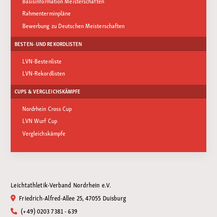
Basisinformation Meisterschaften
Rahmenterminpläne
Bewerbung zu Deutschen Meisterschaften
BESTEN- UND REKORDLISTEN
LVN-Bestenliste
LVN-Rekordlisten
CUPS & VERGLEICHSKÄMPFE
Nordrhein Cross Cup
LVN Wurf Cup
Vergleichskämpfe
Leichtathletik-Verband Nordrhein e.V.
Friedrich-Alfred-Allee 25, 47055 Duisburg
(+49) 0203 7381 - 639