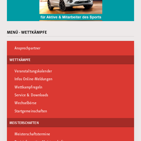
MENÜ - WETTKÄMPFE
Ansprechpartner
WETTKÄMPFE
Veranstaltungskalender
Infos Online-Meldungen
Wettkampfregeln
Service & Downloads
Wechselbörse
Startgemeinschaften
MEISTERSCHAFTEN
Meisterschaftstermine