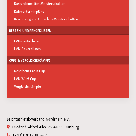
Basisinformation Meisterschaften
Rahmenterminpläne
Bewerbung zu Deutschen Meisterschaften
BESTEN- UND REKORDLISTEN
LVN-Bestenliste
LVN-Rekordlisten
CUPS & VERGLEICHSKÄMPFE
Nordrhein Cross Cup
LVN Wurf Cup
Vergleichskämpfe
Leichtathletik-Verband Nordrhein e.V.
Friedrich-Alfred-Allee 25, 47055 Duisburg
(+49) 0203 7381 - 639