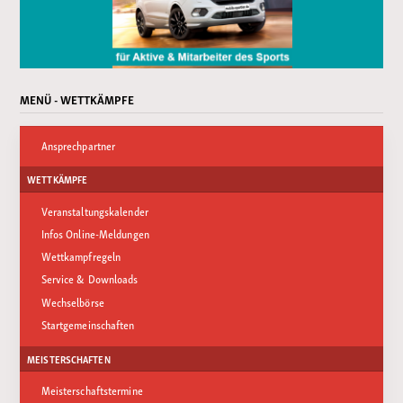
MENÜ - WETTKÄMPFE
Ansprechpartner
WETTKÄMPFE
Veranstaltungskalender
Infos Online-Meldungen
Wettkampfregeln
Service & Downloads
Wechselbörse
Startgemeinschaften
MEISTERSCHAFTEN
Meisterschaftstermine