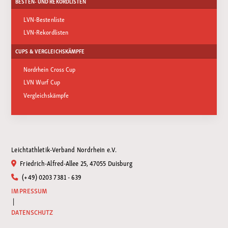
BESTEN- UND REKORDLISTEN
LVN-Bestenliste
LVN-Rekordlisten
CUPS & VERGLEICHSKÄMPFE
Nordrhein Cross Cup
LVN Wurf Cup
Vergleichskämpfe
Leichtathletik-Verband Nordrhein e.V.
Friedrich-Alfred-Allee 25, 47055 Duisburg
(+49) 0203 7381 - 639
IMPRESSUM
|
DATENSCHUTZ