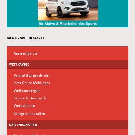
MENÜ - WETTKÄMPFE
Ansprechpartner
WETTKÄMPFE
Veranstaltungskalender
Infos Online-Meldungen
Wettkampfregeln
Service & Downloads
Wechselbörse
Startgemeinschaften
MEISTERSCHAFTEN