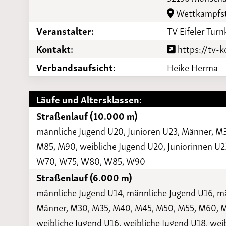
Laufveranst
Wettkampfst
2023
Veranstalter:
TV Eifeler Tur
Kontakt:
https://tv-
Verbandsaufsicht:
Heike Herma
Läufe und Altersklassen:
Straßenlauf (10.000 m)
männliche Jugend U20, Junioren U23, Männer, 
M85, M90, weibliche Jugend U20, Juniorinnen 
W70, W75, W80, W85, W90
Straßenlauf (6.000 m)
männliche Jugend U14, männliche Jugend U16, mä
Männer, M30, M35, M40, M45, M50, M55, M60, M
weibliche Jugend U16, weibliche Jugend U18, wei