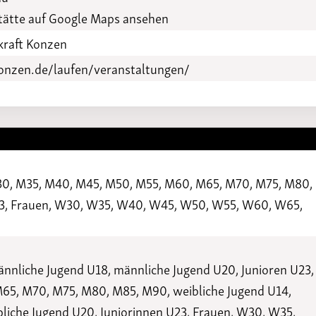
Funktionäre
altertagungen
ätte auf Google Maps ansehen
LSB-
Schutzkonzeptgenerator
nkraft Konzen
konzen.de/laufen/veranstaltungen/
M30, M35, M40, M45, M50, M55, M60, M65, M70, M75, M80,
U23, Frauen, W30, W35, W40, W45, W50, W55, W60, W65,
nnliche Jugend U18, männliche Jugend U20, Junioren U23,
65, M70, M75, M80, M85, M90, weibliche Jugend U14,
bliche Jugend U20, Juniorinnen U23, Frauen, W30, W35,