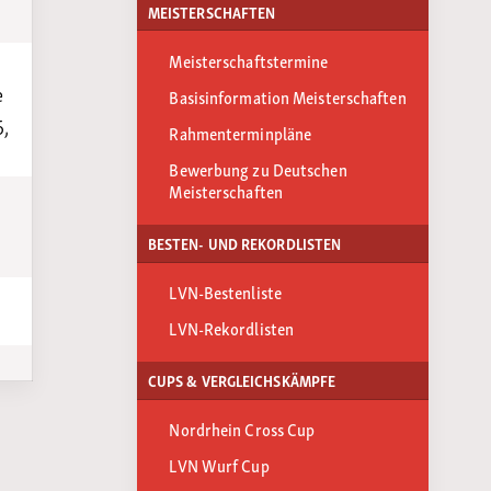
MEISTERSCHAFTEN
Meisterschaftstermine
e
Basisinformation Meisterschaften
6,
Rahmenterminpläne
Bewerbung zu Deutschen
Meisterschaften
BESTEN- UND REKORDLISTEN
LVN-Bestenliste
LVN-Rekordlisten
CUPS & VERGLEICHSKÄMPFE
Nordrhein Cross Cup
LVN Wurf Cup