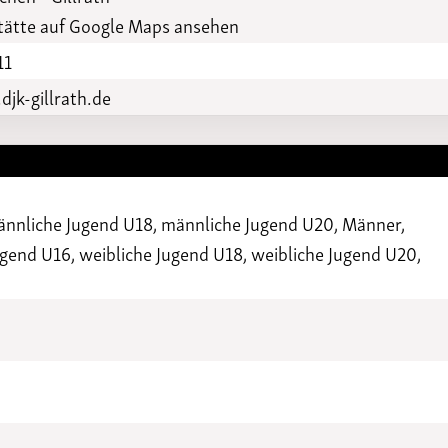
Funktionäre
altertagungen
ätte auf Google Maps ansehen
LSB-
Schutzkonzeptgenerator
11
jk-gillrath.de
ännliche Jugend U18, männliche Jugend U20, Männer,
gend U16, weibliche Jugend U18, weibliche Jugend U20,