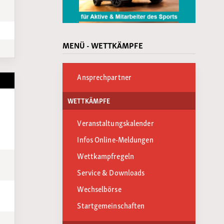
MENÜ - WETTKÄMPFE
Ansprechpartner
WETTKÄMPFE
Veranstaltungskalender
Infos Online-Meldungen
Wettkampfregeln
Service & Downloads
Wechselbörse
Startgemeinschaften