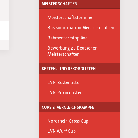
MEISTERSCHAFTEN
Meisterschaftstermine
Basisinformation Meisterschaften
Rahmenterminpläne
Bewerbung zu Deutschen
Meisterschaften
BESTEN- UND REKORDLISTEN
LVN-Bestenliste
LVN-Rekordlisten
CUPS & VERGLEICHSKÄMPFE
Nordrhein Cross Cup
LVN Wurf Cup