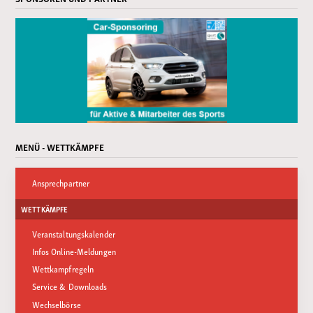
MENÜ - WETTKÄMPFE
Ansprechpartner
WETTKÄMPFE
Veranstaltungskalender
Infos Online-Meldungen
Wettkampfregeln
Service & Downloads
Wechselbörse