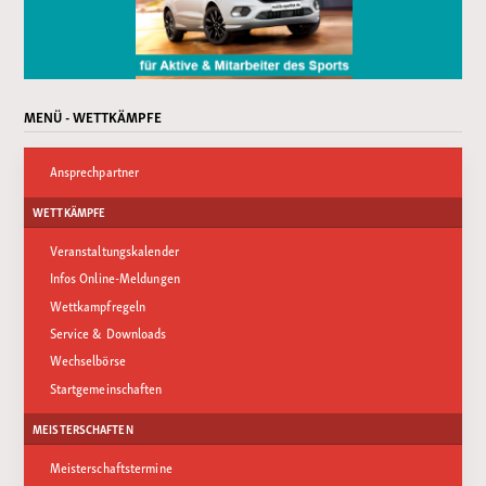
MENÜ - WETTKÄMPFE
Ansprechpartner
WETTKÄMPFE
Veranstaltungskalender
Infos Online-Meldungen
Wettkampfregeln
Service & Downloads
Wechselbörse
Startgemeinschaften
MEISTERSCHAFTEN
Meisterschaftstermine