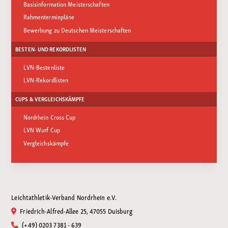
Basisinformation Meisterschaften
Rahmenterminpläne
Bewerbung zu Deutschen Meisterschaften
BESTEN- UND REKORDLISTEN
LVN-Bestenliste
LVN-Rekordlisten
CUPS & VERGLEICHSKÄMPFE
Nordrhein Cross Cup
LVN Wurf Cup
Vergleichskämpfe
Leichtathletik-Verband Nordrhein e.V.
Friedrich-Alfred-Allee 25, 47055 Duisburg
(+49) 0203 7381 - 639