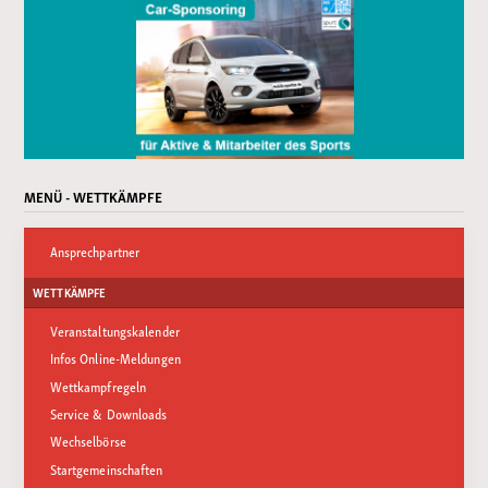
MENÜ - WETTKÄMPFE
Ansprechpartner
WETTKÄMPFE
Veranstaltungskalender
Infos Online-Meldungen
Wettkampfregeln
Service & Downloads
Wechselbörse
Startgemeinschaften