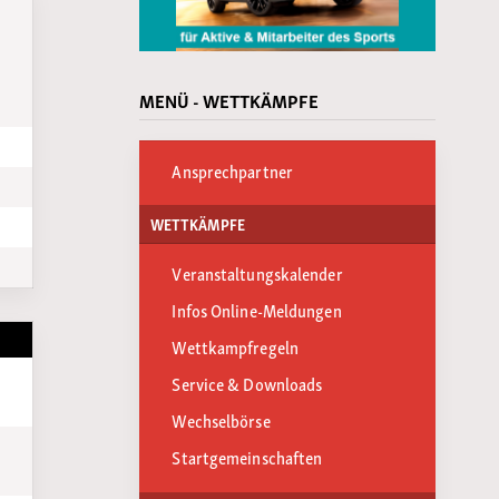
MENÜ - WETTKÄMPFE
Ansprechpartner
WETTKÄMPFE
Veranstaltungskalender
Infos Online-Meldungen
Wettkampfregeln
Service & Downloads
Wechselbörse
Startgemeinschaften