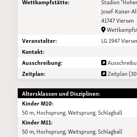
Wettkampfstätte:
Stadion "Hohe
Laufveranst
Josef-Kaiser-Al
2023
41747 Viersen
Wettkampfst
Veranstalter:
LG 1947 Vierse
Kontakt:
Ausschreibung:
Ausschreibu
Zeitplan:
Zeitplan (30
Altersklassen und Disziplinen:
Kinder M10:
50 m, Hochsprung, Weitsprung, Schlagball
Kinder M11:
50 m, Hochsprung, Weitsprung, Schlagball