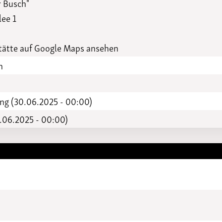
r Busch"
Funktionäre
altertagungen
lee 1
LSB-
Schutzkonzeptgenerator
ätte auf Google Maps ansehen
n
ng (30.06.2025 - 00:00)
.06.2025 - 00:00)