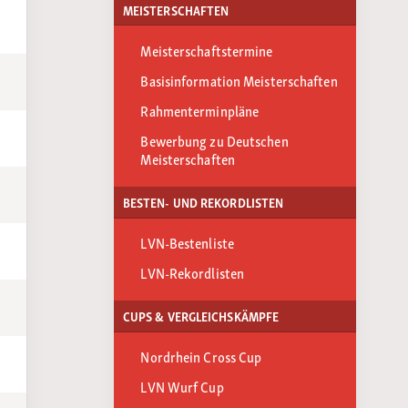
MEISTERSCHAFTEN
Meisterschaftstermine
Basisinformation Meisterschaften
Rahmenterminpläne
Bewerbung zu Deutschen
Meisterschaften
BESTEN- UND REKORDLISTEN
LVN-Bestenliste
LVN-Rekordlisten
CUPS & VERGLEICHSKÄMPFE
Nordrhein Cross Cup
LVN Wurf Cup