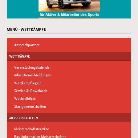
MENÜ - WETTKÄMPFE
Ansprechpartner
WETTKÄMPFE
Veranstaltungskalender
Infos Online-Meldungen
Wettkampfregeln
Service & Downloads
Wechselbörse
Startgemeinschaften
MEISTERSCHAFTEN
Meisterschaftstermine
Basisinformation Meisterschaften